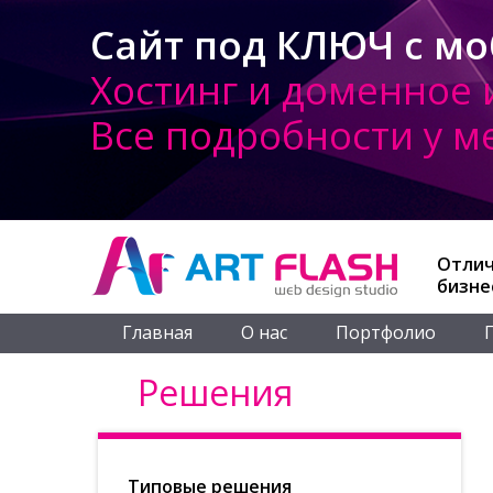
Сайт под КЛЮЧ с мо
Хостинг и доменное 
Все подробности у 
Отлич
бизне
Главная
О нас
Портфолио
Решения
Типовые решения