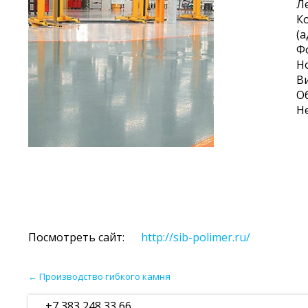
Л
К
(
Ф
Н
В
Об
Н
Посмотреть сайт:
http://sib-polimer.ru/
←
Производство гибкого камня
+7 383 248 33 66