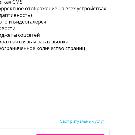
егкая CMS
орректное отображение на всех устройствах
адаптивность)
ото и видеогалерея
овости
иджеты соцсетей
ратная связь и заказ звонка
еограниченное количество страниц
Сайт ритуальных услуг
→