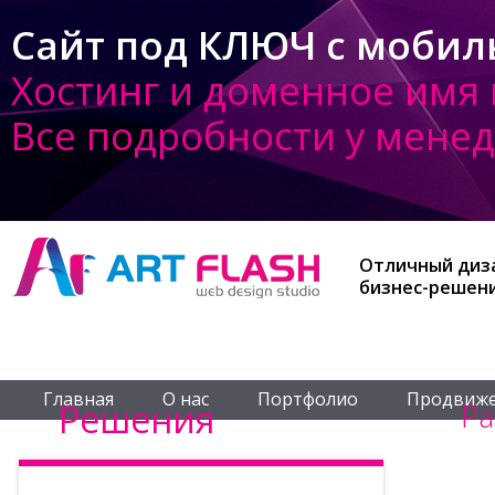
Сайт под КЛЮЧ с мобиль
Хостинг и доменное имя 
Все подробности у мене
Отличный диз
бизнес-решен
Главная
О нас
Портфолио
Продвиже
Решения
Ра