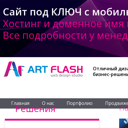
Сайт под КЛЮЧ с мобиль
Хостинг и доменное имя 
Все подробности у мене
Отличный диз
бизнес-решен
Главная
О нас
Портфолио
Продвиже
Решения
Н